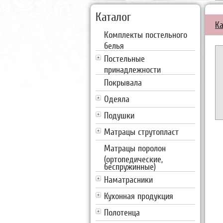
Каталог
Ка
Комплекты постельного
белья
Постельные
принадлежности
Покрывала
Одеяла
Подушки
Матрацы струтопласт
Матрацы поролон
(ортопедические,
беспружинные)
Наматрасники
Кухонная продукция
Полотенца