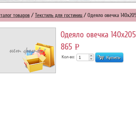
талог товаров
/
Текстиль для гостиниц
/ Одеяло овечка 140х20
Одеяло овечка 140х205
865
УБ.
P
Кол-во: