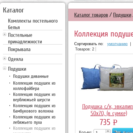
Каталог
Каталог товаров
/
Подушки
Комплекты постельного
белья
Коллекция подуше
Постельные
принадлежности
Сортировать по:
умолчанию
|
Покрывала
Товаров: 2
Одеяла
Подушки
Подушки диванные
Коллекция подушек из
холлофайбера
Коллекция подушек из
верблюжьей шерсти
Коллекция подушек из
Подушка с/к, эвкалипт
бамбукового волокна
50х70, (в сумке)
Коллекция подушек из
735
P
лебяжьего пуха
Коллекция подушек из
УБ.
Кол-во: