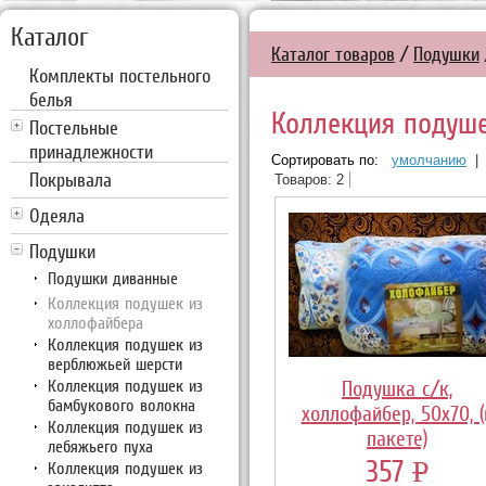
Каталог
Каталог товаров
/
Подушки
Комплекты постельного
белья
Коллекция подуше
Постельные
принадлежности
Сортировать по:
умолчанию
|
Покрывала
Товаров: 2
Одеяла
Подушки
Подушки диванные
Коллекция подушек из
холлофайбера
Коллекция подушек из
верблюжьей шерсти
Коллекция подушек из
Подушка с/к,
бамбукового волокна
холлофайбер, 50х70, (
Коллекция подушек из
пакете)
лебяжьего пуха
357
P
Коллекция подушек из