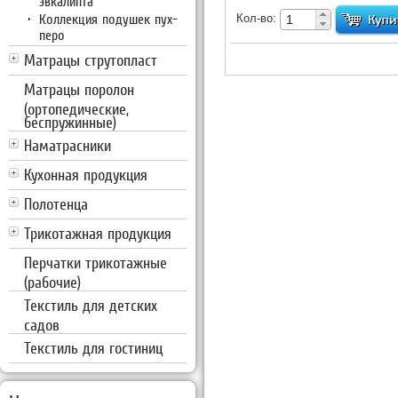
эвкалипта
УБ.
Коллекция подушек пух-
Кол-во:
перо
Матрацы струтопласт
Матрацы поролон
(ортопедические,
беспружинные)
Наматрасники
Кухонная продукция
Полотенца
Трикотажная продукция
Перчатки трикотажные
(рабочие)
Текстиль для детских
садов
Текстиль для гостиниц